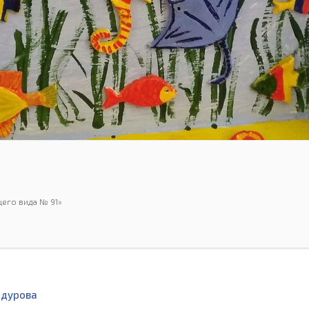
его вида № 91»
одурова