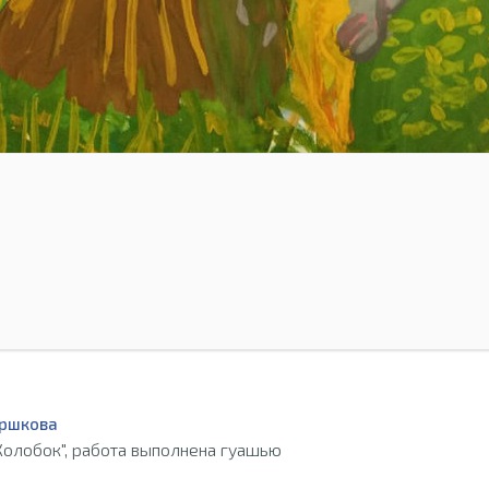
оршкова
Колобок", работа выполнена гуашью