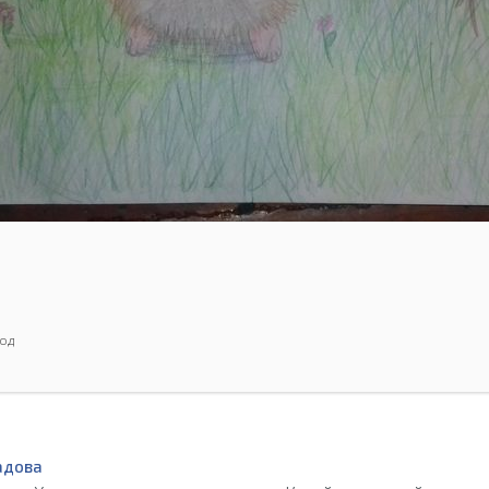
од
адова