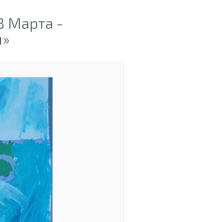
 Марта -
и»