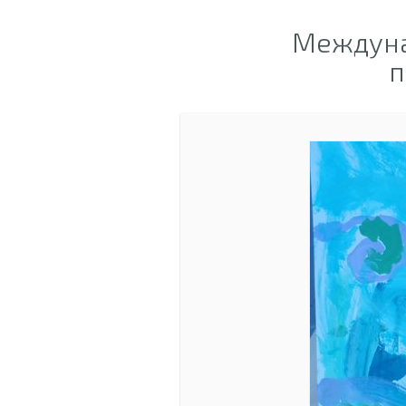
Междуна
п