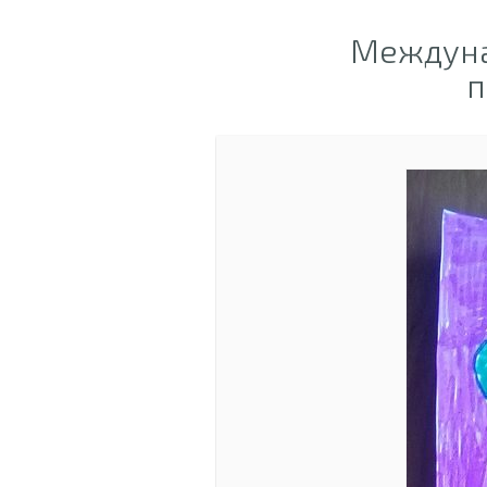
Междуна
п