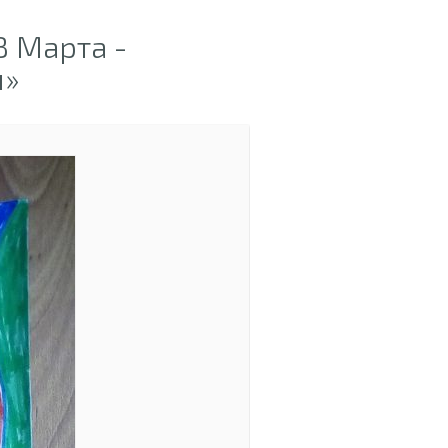
 Марта -
и»