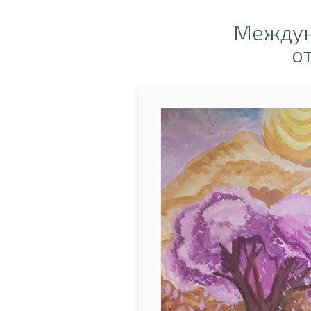
Междун
о