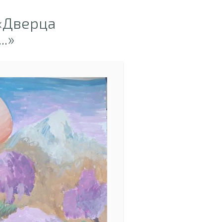
«Дверца
.»