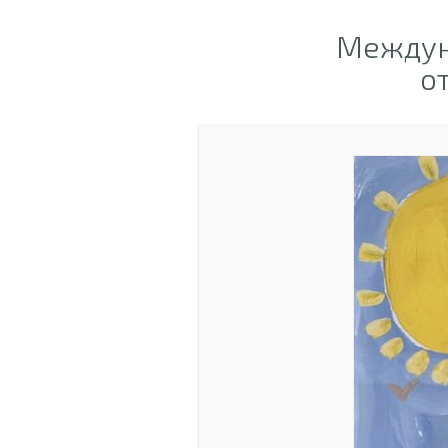
Междун
о