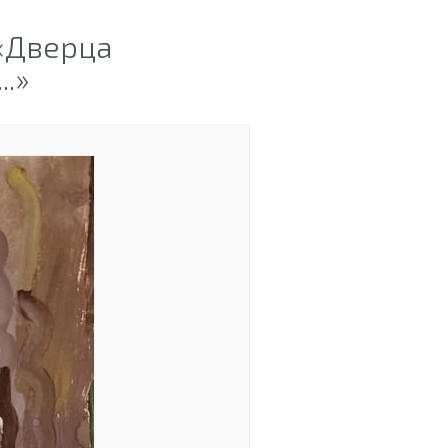
«Дверца
.»