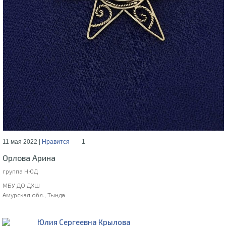
11 мая 2022 |
Нравится
1
Орлова Арина
группа НЮД
МБУ ДО ДХШ
Амурская обл., Тында
Юлия Сергеевна Крылова