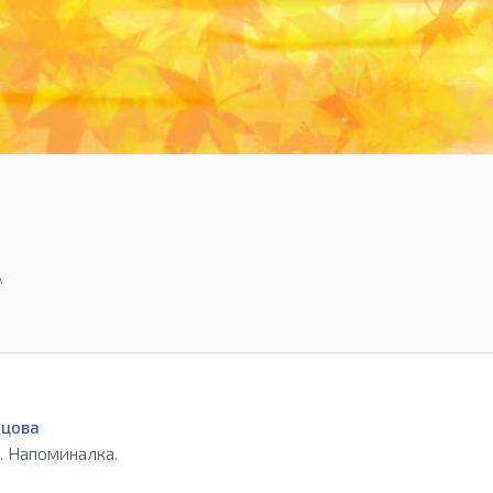
А
ьцова
. Напоминалка.