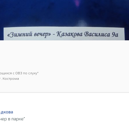
щихся с ОВЗ по слуху"
г. Кострома
адкова
чер в парке"