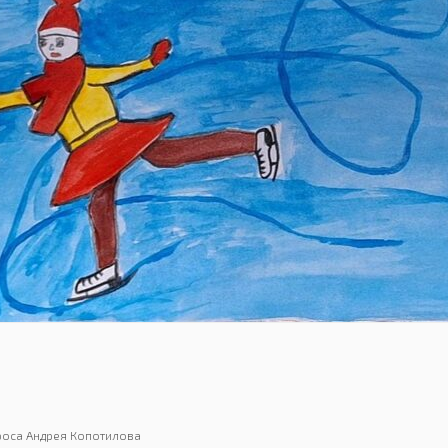
роса Андрея Копотилова