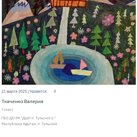
21 марта 2025 |
Нравится
0
Ткаченко Валерия
1 класс
ГБО ДО РА "ДШИ п. Тульского "
Республика Адыгея, п. Тульский