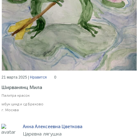
21 марта 2025 |
Нравится
0
Ширванянц Мила
Палитра красок
мбук цикд и сд Брехово
г. Москва
Анна Алексеевна Цветкова
Царевна лягушка