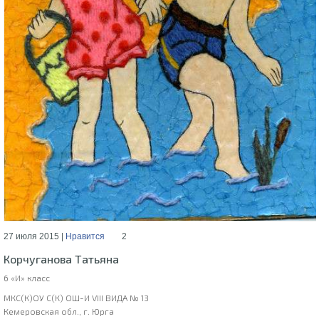
27 июля 2015 |
Нравится
2
Корчуганова Татьяна
6 «И» класс
МКС(К)ОУ С(К) ОШ-И VIII ВИДА № 13
Кемеровская обл., г. Юрга