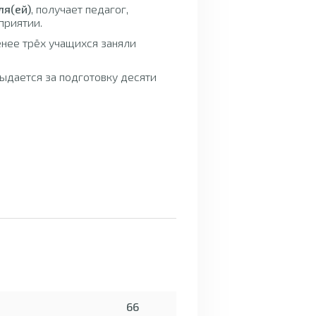
ля(ей)
, получает педагог,
приятии.
енее трёх учащихся заняли
ыдается за подготовку десяти
66