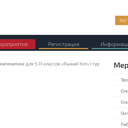
РЕГ
роприятия
Регистрация
Информац
Мер
Тво
Оли
Оли
Онл
Раб