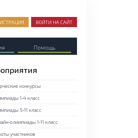
ИСТРАЦИЯ
ВОЙТИ НА САЙТ
ия
Помощь
оприятия
рческие конкурсы
мпиады 1‑4 класс
мпиады 5‑11 класс
айн‑олимпиады 1‑11 класс
оты участников