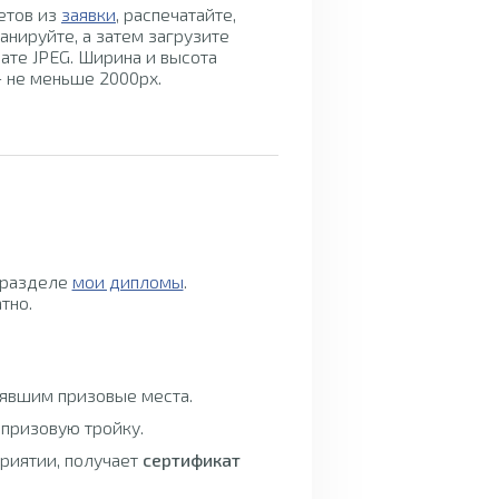
етов из
заявки
, распечатайте,
для ответов
анируйте, а затем загрузите
ате JPEG. Ширина и высота
 не меньше 2000px.
 разделе
мои дипломы
.
тно.
нявшим призовые места.
 призовую тройку.
приятии, получает
сертификат