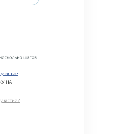
 несколько шагов
КУ НА
 участие?