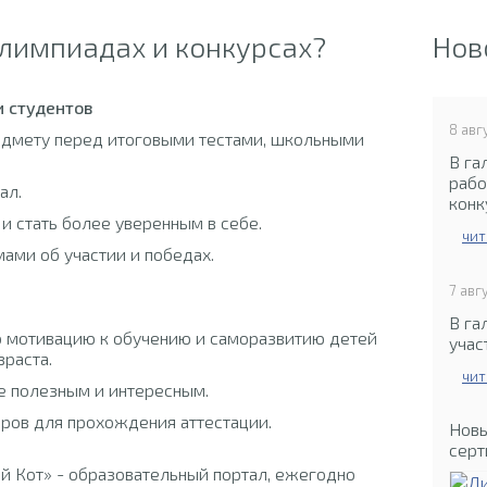
олимпиадах и конкурсах?
Нов
и студентов
8 авг
редмету перед итоговыми тестами, школьными
В га
рабо
ал.
конк
 и стать более уверенным в себе.
чит
ами об участии и победах.
7 авг
В га
 мотивацию к обучению и саморазвитию детей
учас
раста.
чит
е полезным и интересным.
ров для прохождения аттестации.
Нов
серт
 Кот» - образовательный портал, ежегодно