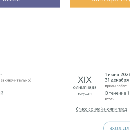
 -
1 июня 2026
XIX
31 декабря
(включительно)
приём работ
олимпиада
ей
В течение 
текущая
итоги
Список онлайн-олимпиад
ВХОД ДЛ