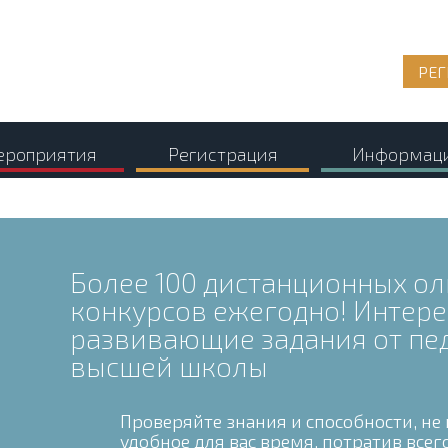
РЕГ
роприятия
Регистрация
Информац
Более 100 дистанционных о
конкурсов ежегодно! Интере
развивающие задания от пе
высшей школы
Проверяйте знания и способности, не 
удобное для вас время, потратив всег