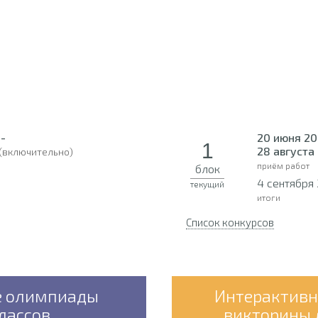
 -
20 июня 20
1
28 августа
(включительно)
приём работ
блок
й
4 сентября
текущий
итоги
Список конкурсов
е олимпиады
Интерактивн
классов
викторины д