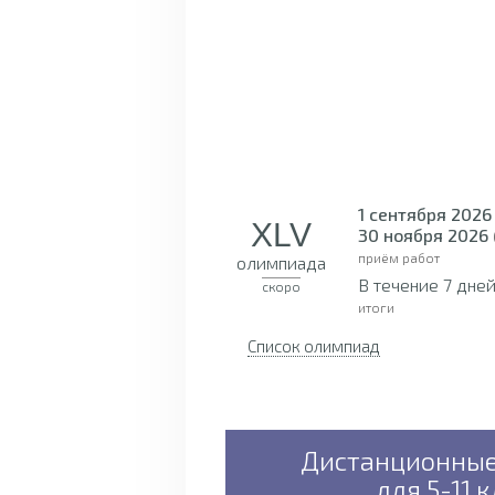
1 сентября 2026
XLV
30 ноября 2026
приём работ
олимпиада
В течение 7 дне
скоро
итоги
Список олимпиад
Дистанционны
для 5-11 