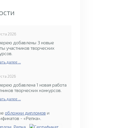
ости
уста 2026
лерею добавлены 3 новые
ты участников творческих
урсов.
ать далее ...
уста 2026
лерею добавлена 1 новая работа
тников творческих конкурсов.
ать далее ...
ые
обложки дипломов
и
ификатов - «Репка».