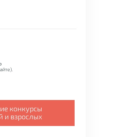
о
айте).
кие конкурсы
й и взрослых