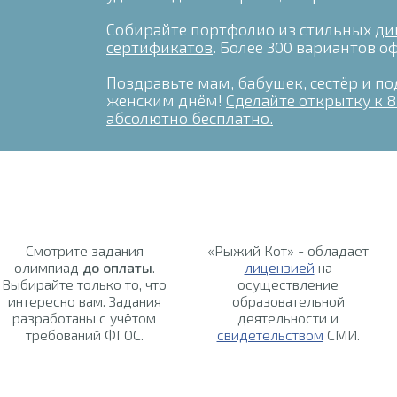
Собирайте портфолио из стильных
ди
сертификатов
. Более 300 вариантов 
Поздравьте мам, бабушек, сестёр и 
женским днём!
Сделайте открытку к 8
абсолютно бесплатно.
Смотрите задания
«Рыжий Кот» - обладает
олимпиад
до оплаты
.
лицензией
на
Выбирайте только то, что
осуществление
интересно вам. Задания
образовательной
разработаны с учётом
деятельности и
требований ФГОС.
свидетельством
СМИ.