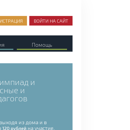
ИСТРАЦИЯ
ВОЙТИ НА САЙТ
ия
Помощь
лимпиад и
сные и
дагогов
выходя из дома и в
о
на участие.
120 рублей