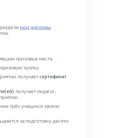
 разделе
мои дипломы
.
тно.
нявшим призовые места.
 призовую тройку.
приятии, получает
сертификат
ля(ей)
, получает педагог,
приятии.
енее трёх учащихся заняли
ыдается за подготовку десяти