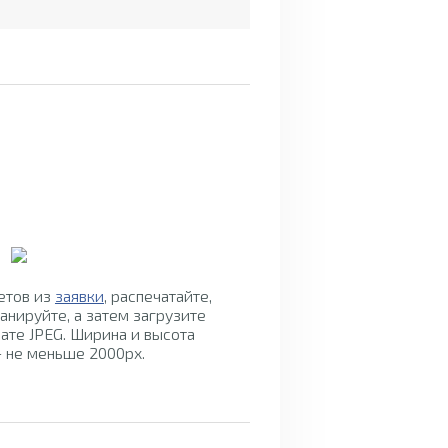
Инструкция по
заполнению бланка
етов из
заявки
, распечатайте,
для ответов
анируйте, а затем загрузите
ате JPEG. Ширина и высота
 не меньше 2000px.