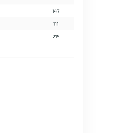
147
111
215