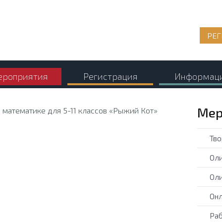
РЕГ
роприятия
Регистрация
Информац
Мер
Тво
Оли
Оли
Онл
Раб