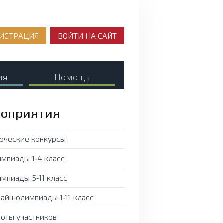
ИСТРАЦИЯ
ВОЙТИ НА САЙТ
ия
Помощь
оприятия
рческие конкурсы
мпиады 1‑4 класс
мпиады 5‑11 класс
айн‑олимпиады 1‑11 класс
оты участников