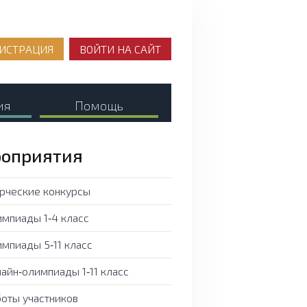
ИСТРАЦИЯ
ВОЙТИ НА САЙТ
ия
Помощь
оприятия
рческие конкурсы
мпиады 1‑4 класс
мпиады 5‑11 класс
айн‑олимпиады 1‑11 класс
оты участников