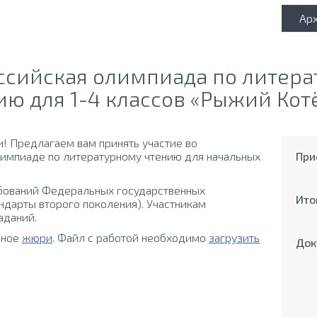
Ар
ссийская олимпиада по литер
ию для 1-4 классов «Рыжий Кот
! Предлагаем вам принять участие во
импиаде по литературному чтению для начальных
При
ебований Федеральных государственных
Ито
ндарты второго поколения). Участникам
аданий.
ьное
жюри
. Файл с работой необходимо
загрузить
Док