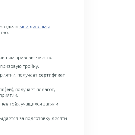
 разделе
мои дипломы
.
тно.
нявшим призовые места.
 призовую тройку.
приятии, получает
сертификат
ля(ей)
, получает педагог,
приятии.
енее трёх учащихся заняли
ыдается за подготовку десяти