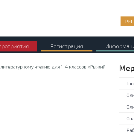
РЕГ
роприятия
Регистрация
Информац
Мер
Тво
Оли
Оли
Онл
Раб