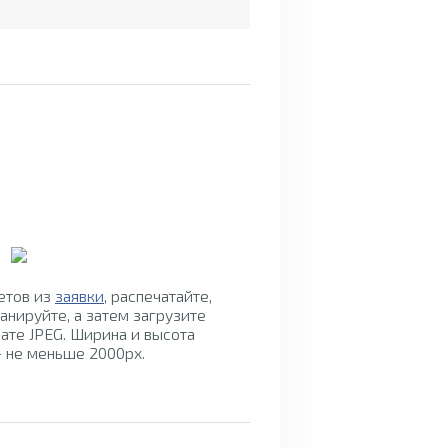
Инструкция по
заполнению бланка
етов из
заявки
, распечатайте,
для ответов
анируйте, а затем загрузите
ате JPEG. Ширина и высота
 не меньше 2000px.