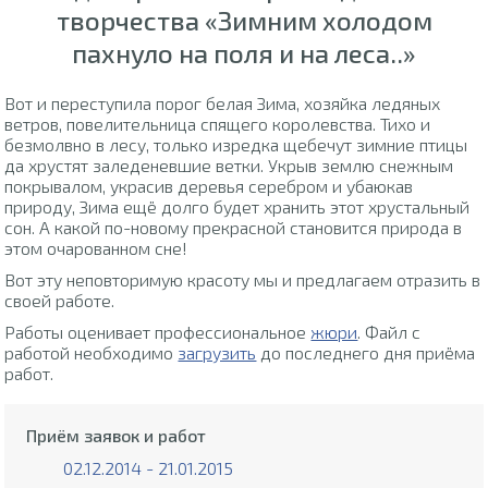
творчества «Зимним холодом
пахнуло на поля и на леса..»
Вот и переступила порог белая Зима, хозяйка ледяных
ветров, повелительница спящего королевства. Тихо и
безмолвно в лесу, только изредка щебечут зимние птицы
да хрустят заледеневшие ветки. Укрыв землю снежным
покрывалом, украсив деревья серебром и убаюкав
природу, Зима ещё долго будет хранить этот хрустальный
сон. А какой по-новому прекрасной становится природа в
этом очарованном сне!
Вот эту неповторимую красоту мы и предлагаем отразить в
своей работе.
Работы оценивает профессиональное
жюри
. Файл с
работой необходимо
загрузить
до последнего дня приёма
работ.
Приём заявок и работ
02.12.2014 - 21.01.2015