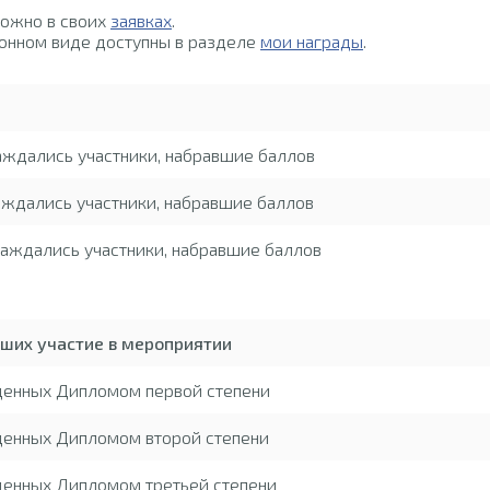
можно в своих
заявках
.
онном виде доступны в разделе
мои награды
.
аждались участники, набравшие баллов
ждались участники, набравшие баллов
аждались участники, набравшие баллов
вших участие в мероприятии
жденных Дипломом первой степени
денных Дипломом второй степени
денных Дипломом третьей степени