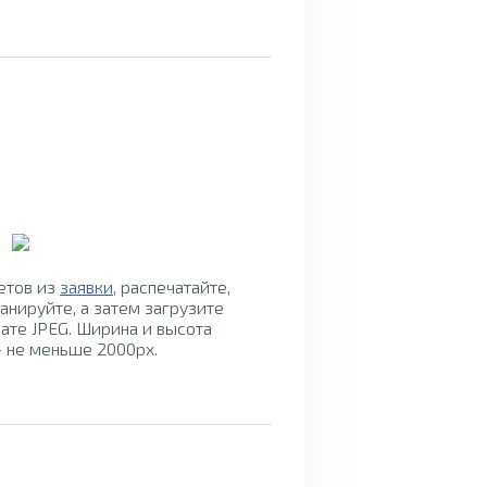
Инструкция по
заполнению бланка
етов из
заявки
, распечатайте,
для ответов
анируйте, а затем загрузите
ате JPEG. Ширина и высота
 не меньше 2000px.