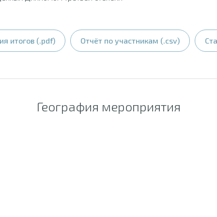
я итогов (.pdf)
Отчёт по участникам (.csv)
Ста
География мероприятия