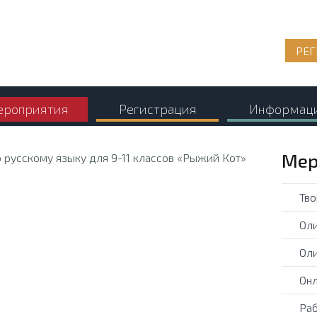
РЕГ
роприятия
Регистрация
Информац
Мер
Тво
Оли
Оли
Онл
Раб