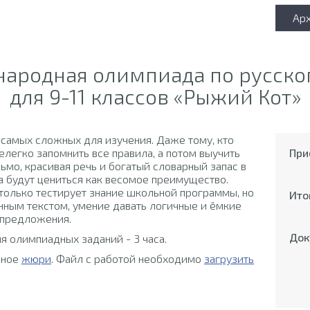
Ар
народная олимпиада по русско
для 9-11 классов «Рыжий Кот»
 самых сложных для изучения. Даже тому, кто
елегко запомнить все правила, а потом выучить
При
ьмо, красивая речь и богатый словарный запас в
 будут цениться как весомое преимущество.
только тестирует знание школьной программы, но
Ито
нным текстом, умение давать логичные и ёмкие
 предложения.
Док
 олимпиадных заданий - 3 часа.
ьное
жюри
. Файл с работой необходимо
загрузить