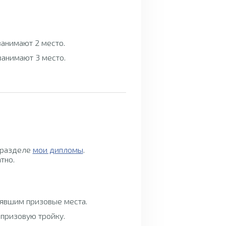
 занимают 2 место.
 занимают 3 место.
 разделе
мои дипломы
.
тно.
нявшим призовые места.
 призовую тройку.