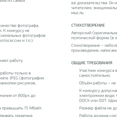
ена из самых
ее доказательства. Он 
читателем, эмоциональ
мысль.
СТИХОТВОРЕНИЕ
качестве фотографа,
. К конкурсу не
Авторский (оригинальны
сиональных фотографов
поэтической форме (в 
тосессии и т.п.).
Стихотворение – небо
произведение, написан
няет работу
ОБЩИЕ ТРЕБОВАНИЯ
Участник конкурса 
работы только в
самостоятельно.
мате JPEG (фотографии
канкопии рисунков,
Объём работы – не 
К конкурсу допуска
жения от 800px до
электронном виде.
DOCX или ODT. Шриф
 превышать 15 Мбайт.
Размер файла не д
твовать тематике
Работа должна соо