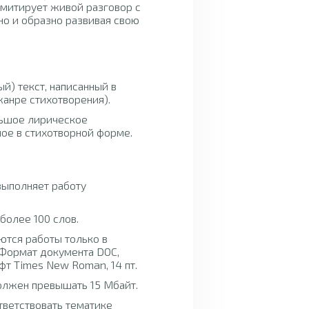
имитирует живой разговор с
но и образно развивая свою
й) текст, написанный в
жанре стихотворения).
льшое лирическое
ное в стихотворной форме.
выполняет работу
более 100 слов.
ются работы только в
 Формат документа DOC,
т Times New Roman, 14 пт.
олжен превышать 15 Мбайт.
тветствовать тематике