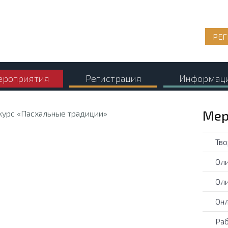
РЕГ
роприятия
Регистрация
Информац
Мер
Тво
Оли
Оли
Онл
Раб