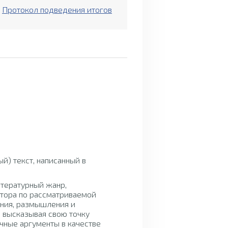
Протокол подведения итогов
Рекомендации по
оформлению работы
й) текст, написанный в
итературный жанр,
тора по рассматриваемой
ения, размышления и
, высказывая свою точку
чные аргументы в качестве