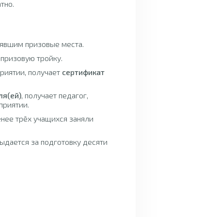
тно.
нявшим призовые места.
 призовую тройку.
приятии, получает
сертификат
ля(ей)
, получает педагог,
приятии.
енее трёх учащихся заняли
ыдается за подготовку десяти