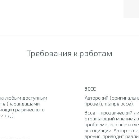
Требования к работам
ЭССЕ
на любым доступным
Авторский (оригинальны
аге (карандашами,
прозе (в жанре эссе).
помощи графического
Эссе – прозаический л
 т.д.).
отражающий мнение ав
проблеме, его впечатл
ассоциации. Автор эссе
зрения, приводит разли