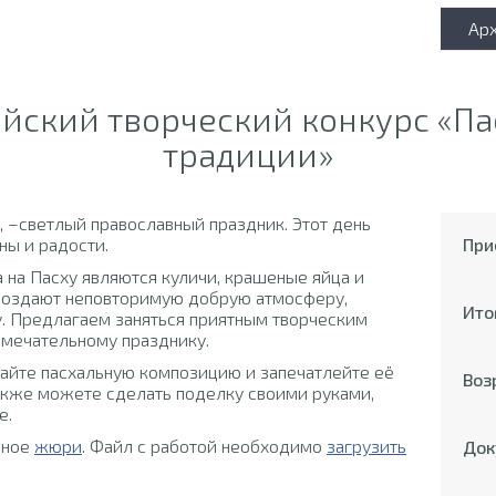
Ар
йский творческий конкурс «П
традиции»
, –светлый православный праздник. Этот день
ны и радости.
При
на Пасху являются куличи, крашеные яйца и
 создают неповторимую добрую атмосферу,
Ито
у. Предлагаем заняться приятным творческим
амечательному празднику.
дайте пасхальную композицию и запечатлейте её
Воз
акже можете сделать поделку своими руками,
е.
ьное
жюри
. Файл с работой необходимо
загрузить
Док