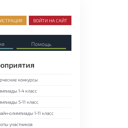
ИСТРАЦИЯ
ВОЙТИ НА САЙТ
ия
Помощь
оприятия
рческие конкурсы
мпиады 1‑4 класс
мпиады 5‑11 класс
айн‑олимпиады 1‑11 класс
оты участников