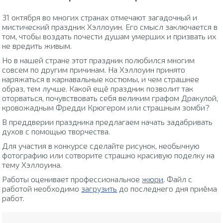
31 октября во многих странах отмечают загадочный и
мистический праздник Хэллоуин. Его смысл заключается в
том, чтобы воздать почести душам умерших и призвать их
не вредить живым.
Но в нашей стране этот праздник полюбился многим
совсем по другим причинам. На Хэллоуин принято
наряжаться в карнавальные костюмы, и чем страшнее
образ, тем лучше. Какой ещё праздник позволит так
оторваться, почувствовать себя великим графом Дракулой,
кровожадным Фредди Крюгером или страшным зомби?
В преддверии праздника предлагаем начать задабривать
духов с помощью творчества.
Для участия в конкурсе сделайте рисунок, необычную
фотографию или сотворите страшно красивую поделку на
тему Хэллоуина.
Работы оценивает профессиональное
жюри
. Файл с
работой необходимо
загрузить
до последнего дня приёма
работ.