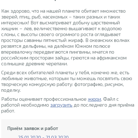
Как здорово, что на нашей планете обитает множество
зверей, птиц, рыб, насекомых – таких разных и таких
интересных! Вот высматривает добычу царственный
хищник – лев, величественно вышагивают к водопою
слоны, с высоты своего огромного роста оглядывает
просторы саванны пятнистый жираф. В океанских волнах
резвятся дельфины, на далёком Южном полюсе
вперевалочку передвигаются пингвины, мчатся по
российским просторам зайцы, греются на африканском
солнышке древние черепахи.
Среди всех обитателей планеты у тебя, конечно же, есть
любимые животные, которым ты можешь посвятить свою
творческую конкурсную работу: фотографию, рисунок,
поделку.
Работы оценивает профессиональное
жюри
. Файл с
работой необходимо
загрузить
до последнего дня приёма
работ.
Приём заявок и работ
25.01.2020 - 21.03.2020