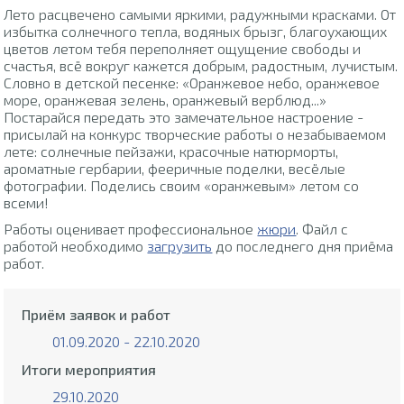
Лето расцвечено самыми яркими, радужными красками. От
избытка солнечного тепла, водяных брызг, благоухающих
цветов летом тебя переполняет ощущение свободы и
счастья, всё вокруг кажется добрым, радостным, лучистым.
Словно в детской песенке: «Оранжевое небо, оранжевое
море, оранжевая зелень, оранжевый верблюд...»
Постарайся передать это замечательное настроение -
присылай на конкурс творческие работы о незабываемом
лете: солнечные пейзажи, красочные натюрморты,
ароматные гербарии, фееричные поделки, весёлые
фотографии. Поделись своим «оранжевым» летом со
всеми!
Работы оценивает профессиональное
жюри
. Файл с
работой необходимо
загрузить
до последнего дня приёма
работ.
Приём заявок и работ
01.09.2020 - 22.10.2020
Итоги мероприятия
29.10.2020