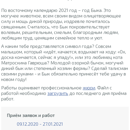
По восточному календарю 2021 год – год Быка. Это
могучее животное, всем своим видом олицетворяющее
силу и мощь дикой природы, издревле почиталось
священным. Считалось, что Бык покровительствует
волевым, решительным, смелым, благородным людям,
любящим труд, ценящим семейное тепло и уют.
А каким тебе представляется символ года? Совсем
малышом, который «идёт, качается, вздыхает на ходу: «Ох,
доска кончается, сейчас я упаду!», или это любимец кота
Матроскина Гаврюша? Молодой озорной бычок, могучий
дикий бык или степенный хозяин фермы? Сделай талисман
своими руками - и Бык обязательно принесёт тебе удачу в
новом году!
Работы оценивает профессиональное
жюри
. Файл с
работой необходимо
загрузить
до последнего дня приёма
работ.
Приём заявок и работ
09.12.2020 - 27.01.2021