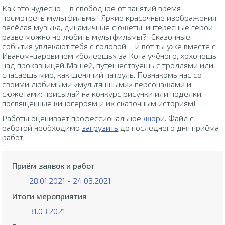
Как это чудесно – в свободное от занятий время
посмотреть мультфильмы! Яркие красочные изображения,
весёлая музыка, динамичные сюжеты, интересные герои –
разве можно не любить мультфильмы?! Сказочные
события увлекают тебя с головой – и вот ты уже вместе с
Иваном-царевичем «болеешь» за Кота учёного, хохочешь
над проказницей Машей, путешествуешь с троллями или
спасаешь мир, как щенячий патруль. Познакомь нас со
своими любимыми «мультяшными» персонажами и
сюжетами: присылай на конкурс рисунки или поделки,
посвящённые киногероям и их сказочным историям!
Работы оценивает профессиональное
жюри
. Файл с
работой необходимо
загрузить
до последнего дня приёма
работ.
Приём заявок и работ
28.01.2021 - 24.03.2021
Итоги мероприятия
31.03.2021