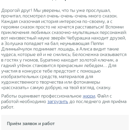
Дорогой друг! Мы уверены, что ты уже прослушал,
прочитал, посмотрел очень-очень-очень много сказок.
Каждая сказочная история интересна по-своему, а с
героями сказок просто не хочется расставаться! Вспомни
приключения любимых сказочно-мультяшных персонажей:
вот неизвестный науке зверёк Чебурашка находит друзей,
а Золушка попадает на бал; неунывающая Пеппи
Длинныйчулок поднимает лошадь, а Алиса видит такие
чудеса, которые ей и не снились; Белоснежка оказывается
в гостях у гномов, Буратино находит золотой ключик, а
гадкий утёнок становится прекрасным лебедем… Для
участия в конкурсе тебе предстоит с помощью
изобразительных средств, материалов для
художественного творчества или фотокамеры
«рассказать» самую добрую, на твой взгляд, сказку.
Работы оценивает профессиональное
жюри
. Файл с
работой необходимо
загрузить
до последнего дня приёма
работ.
Приём заявок и работ