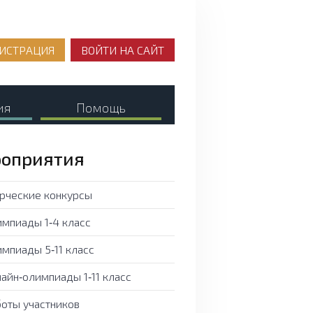
ИСТРАЦИЯ
ВОЙТИ НА САЙТ
ия
Помощь
оприятия
рческие конкурсы
мпиады 1‑4 класс
мпиады 5‑11 класс
айн‑олимпиады 1‑11 класс
оты участников