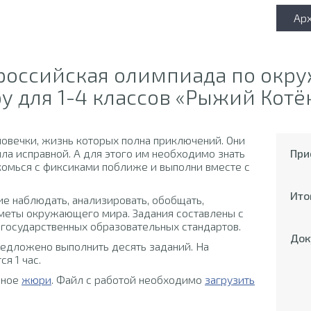
Ар
ероссийская олимпиада по ок
у для 1-4 классов «Рыжий Котё
овечки, жизнь которых полна приключений. Они
ыла исправной. А для этого им необходимо знать
При
омься с фиксиками поближе и выполни вместе с
Ито
е наблюдать, анализировать, обобщать,
меты окружающего мира. Задания составлены с
государственных образовательных стандартов.
Док
редложено выполнить десять заданий. На
я 1 час.
ьное
жюри
. Файл с работой необходимо
загрузить