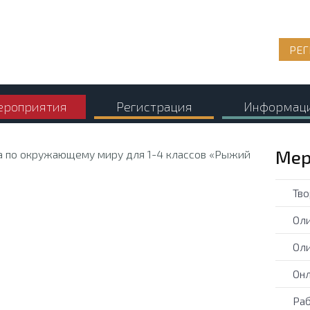
РЕГ
роприятия
Регистрация
Информац
Мер
Тво
Оли
Оли
Онл
Раб