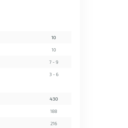
10
10
7 - 9
3 - 6
430
188
216