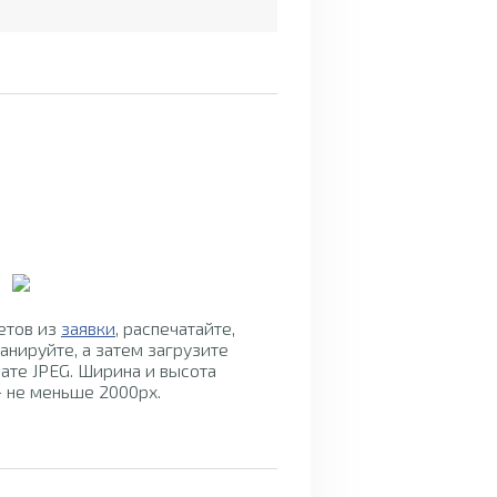
Инструкция по
заполнению бланка
етов из
заявки
, распечатайте,
для ответов
анируйте, а затем загрузите
ате JPEG. Ширина и высота
 не меньше 2000px.