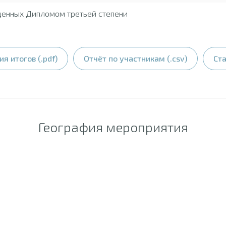
денных Дипломом третьей степени
я итогов (.pdf)
Отчёт по участникам (.csv)
Ста
География мероприятия