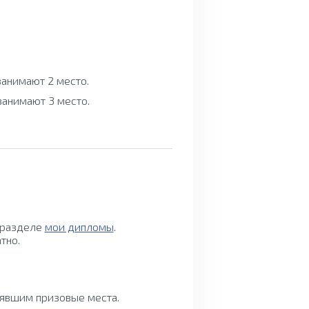
 занимают 2 место.
 занимают 3 место.
 разделе
мои дипломы
.
тно.
нявшим призовые места.