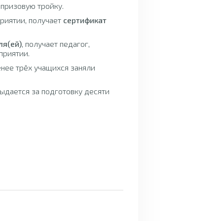
 призовую тройку.
приятии, получает
сертификат
ля(ей)
, получает педагог,
приятии.
енее трёх учащихся заняли
ыдается за подготовку десяти