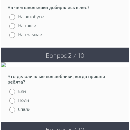
На чём школьники добирались в лес?
На автобусе
На такси
На трамвае
Вопрос 2 / 10
Что делали злые волшебники, когда пришли
ребята?
Ели
Пели
Спали
Вопрос 3 / 10