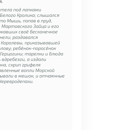
я.
тела под лапками
Белого Кролика; слышался
это Мышь, попав в пруд,
и Мартовского Зайца и его
лжавших своё бесконечное
нели; раздавался
 Королевы, приказывавшей
лову; ребёнок-поросёнок
у Герцогини; тарелки и блюда
 вдребезги, а издали
она, скрип грифеля
давленные вопли Морской
вывали в мешок, и отчаянные
Черевродепахи.