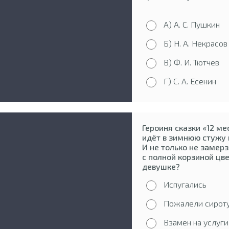
А) А. С. Пушкин
Б) Н. А. Некрасов
В) Ф. И. Тютчев
Г) С. А. Есенин
Героиня сказки «12 ме
идёт в зимнюю стужу 
И не только не замер
с полной корзиной цв
девушке?
Испугались
Пожалели сирот
Взамен на услуги