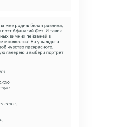
ты мне родна: белая равнина,
ал поэт Афанасий Фет. И таких
ьных зимних пейзажей в
ое множество! Но у каждого
воё чувство прекрасного.
ую галерею и выбери портрет
ет
бокою
екую
елется,
е,