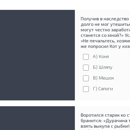
Получив в наследство
долго не мог утешиться
могут честно заработа
станется со мной?» Ус
«Не печальтесь, хозяин
же попросил Кот у хо
А) Коня
Б) Шляпу
В) Мешок
Г) Сапоги
Воротился старик ко 
бранится: «Дурачина 
взять выкупа с рыбки!