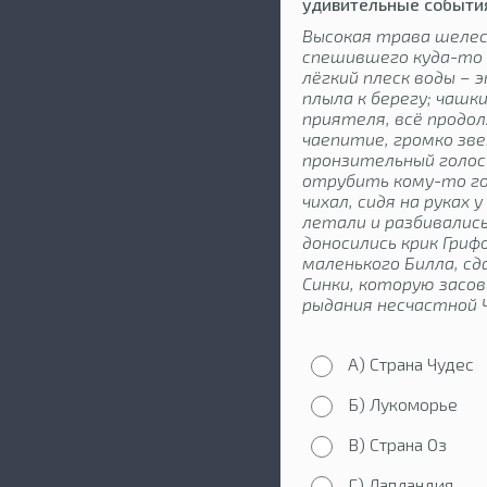
удивительные событи
Высокая трава шелес
спешившего куда-то 
лёгкий плеск воды – 
плыла к берегу; чашк
приятеля, всё продо
чаепитие, громко зве
пронзительный голос
отрубить кому-то го
чихал, сидя на руках 
летали и разбивались
доносились крик Гриф
маленького Билла, с
Синки, которую засо
рыдания несчастной 
А) Страна Чудес
Б) Лукоморье
В) Страна Оз
Г) Лапландия