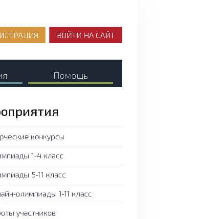
ИСТРАЦИЯ
ВОЙТИ НА САЙТ
ия
Помощь
оприятия
рческие конкурсы
мпиады 1‑4 класс
мпиады 5‑11 класс
айн‑олимпиады 1‑11 класс
оты участников