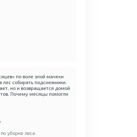
сяцев» по воле злой мачехи
в лес собирать подснежники.
зает, но и возвращается домой
етов. Почему месяцы помогли
у
 по уборке леса