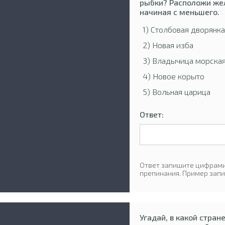
рыбки? Расположи жел
начиная с меньшего.
1) Столбовая дворянка
2) Новая изба
3) Владычица морска
4) Новое корыто
5) Вольная царица
Ответ:
Ответ запишите цифрами,
препинания. Пример запи
Угадай, в какой стран