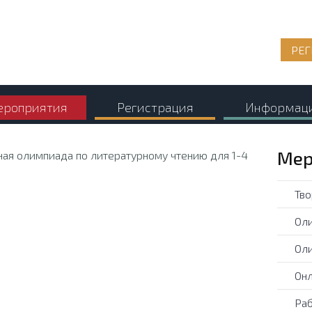
РЕГ
роприятия
Регистрация
Информац
Мер
Тво
Оли
Оли
Онл
Раб