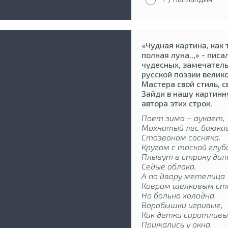
«Чудная картина, как 
полная луна..,» - пис
чудесных, замечател
русской поэзии велик
Мастера свой стиль, с
Зайди в нашу картинн
автора этих строк.
Поет зима – аукает,
Мохнатый лес баюка
Стозвоном сосняка.
Кругом с тоской глу
Плывут в страну дал
Седые облака.
А по двору метелица
Ковром шелковым ст
Но больно холодна.
Воробышки игривые,
Как детки сиротливы
Прижались у окна.