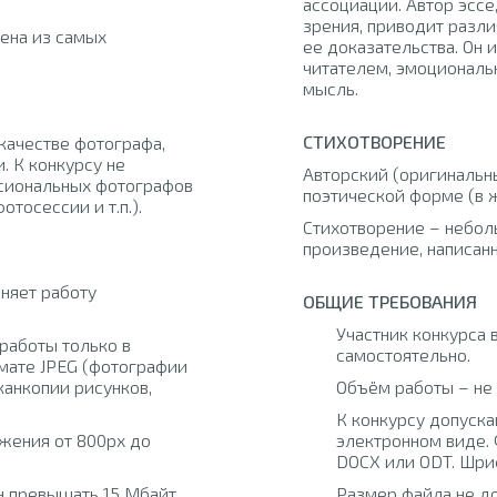
ассоциации. Автор эссе
зрения, приводит разли
ена из самых
ее доказательства. Он 
читателем, эмоциональ
мысль.
СТИХОТВОРЕНИЕ
качестве фотографа,
. К конкурсу не
Авторский (оригинальны
сиональных фотографов
поэтической форме (в 
тосессии и т.п.).
Стихотворение – небо
произведение, написан
няет работу
ОБЩИЕ ТРЕБОВАНИЯ
Участник конкурса 
работы только в
самостоятельно.
мате JPEG (фотографии
канкопии рисунков,
Объём работы – не 
К конкурсу допуска
жения от 800px до
электронном виде.
DOCX или ODT. Шриф
 превышать 15 Мбайт.
Размер файла не д