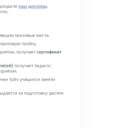
 разделе
мои дипломы
.
тно.
нявшим призовые места.
 призовую тройку.
приятии, получает
сертификат
ля(ей)
, получает педагог,
приятии.
енее трёх учащихся заняли
ыдается за подготовку десяти