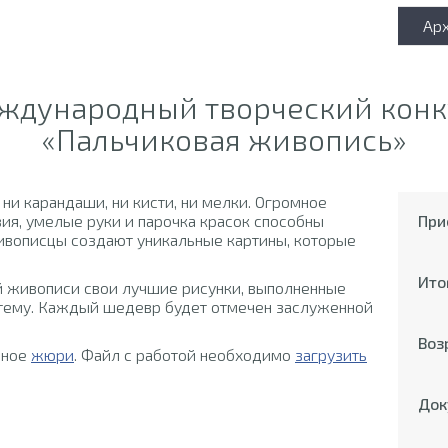
Ар
ждународный творческий конк
«Пальчиковая живопись»
и карандаши, ни кисти, ни мелки. Огромное
зия, умелые руки и парочка красок способны
При
живописцы создают уникальные картины, которые
Ито
й живописи свои лучшие рисунки, выполненные
 тему. Каждый шедевр будет отмечен заслуженной
Воз
ьное
жюри
. Файл с работой необходимо
загрузить
Док