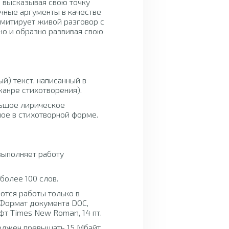
, высказывая свою точку
чные аргументы в качестве
имитирует живой разговор с
но и образно развивая свою
й) текст, написанный в
жанре стихотворения).
льшое лирическое
ное в стихотворной форме.
выполняет работу
более 100 слов.
ются работы только в
 Формат документа DOC,
т Times New Roman, 14 пт.
олжен превышать 15 Мбайт.