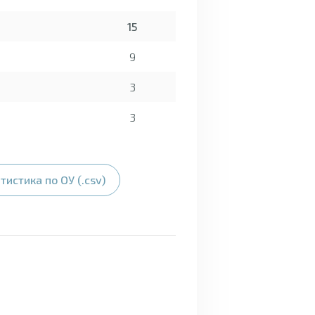
15
9
3
3
тистика по ОУ (.csv)