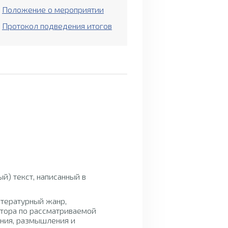
Положение о мероприятии
Протокол подведения итогов
Рекомендации по
оформлению работы
й) текст, написанный в
итературный жанр,
тора по рассматриваемой
ения, размышления и