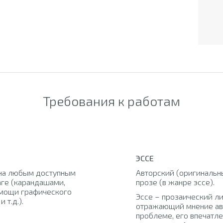
Требования к работам
ЭССЕ
на любым доступным
Авторский (оригинальны
аге (карандашами,
прозе (в жанре эссе).
помощи графического
Эссе – прозаический л
 т.д.).
отражающий мнение ав
проблеме, его впечатл