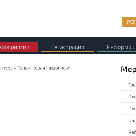
РЕГ
роприятия
Регистрация
Информац
Мер
Тво
Оли
Оли
Онл
Раб