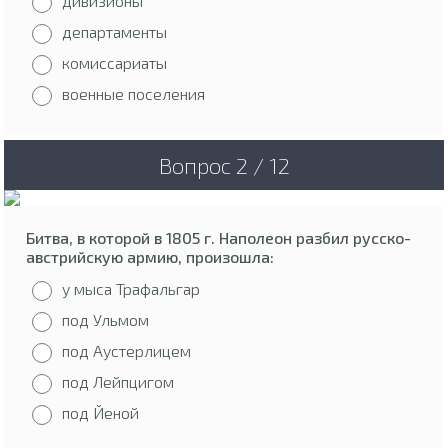
дивизионы
департаменты
комиссариаты
военные поселения
Вопрос 2 / 12
Битва, в которой в 1805 г. Наполеон разбил русско-
австрийскую армию, произошла:
у мыса Трафальгар
под Ульмом
под Аустерлицем
под Лейпцигом
под Йеной