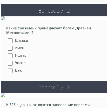
Вопрос 2 / 12
Какие три имени принадлежат богам Древней
Месопотамии?
Шамаш
Амон
Иштар
Энлиль
Баал
Вопрос 3 / 12
К 525 г. до н.э. относится завоевание персами: