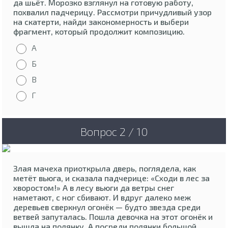
да шьёт. Морозко взглянул на готовую работу,
похвалил падчерицу. Рассмотри причудливый узор
на скатерти, найди закономерность и выбери
фрагмент, который продолжит композицию.
А
Б
В
Г
Вопрос 2 / 10
Злая мачеха приоткрыла дверь, поглядела, как
метёт вьюга, и сказала падчерице: «Сходи в лес за
хворостом!» А в лесу вьюги да ветры снег
наметают, с ног сбивают. И вдруг далеко меж
деревьев сверкнул огонёк — будто звезда среди
ветвей запуталась. Пошла девочка на этот огонёк и
вышла на полянку. А посреди полянки большой