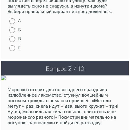
посмотреть через окошко на улицу. Как будет
выглядеть окно не снаружи, а изнутри дома?
Выбери правильный вариант из предложенных.
А
Б
В
Г
Вопрос 2 / 10
Морозко готовит для новогоднего праздника
излюбленное лакомство: стукнул волшебным
посохом трижды о землю и произнёс: «Метели
метут – раз, снега идут – два, вьюги кружат – три!
Ну-ка, морозильная сила сильная, приготовь мне
мороженого разного!» Посмотри внимательно на
рисунок головоломки и найди её разгадку.