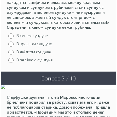
находятся сапфиры и алмазы, между красным
сундуком и сундуком с рубинами стоит сундук с
изумрудами, в зелёном сундуке – не изумруды и
не сапфиры, а жёлтый сундук стоит рядом с
зелёным и сундуком, в котором хранятся алмазы!»
Определи, в каком сундуке лежат рубины.
В синем сундуке
В красном сундуке
В жёлтом сундуке
В зелёном сундуке
Вопрос 3 / 10
Марфушка думала, что ей Морозко настоящий
бриллиант подарил за работу, схватила его и, даже
не поблагодарив старика, домой побежала. Пришла
и хвастается: «Продадим мы это и столько денег
выручим, что хватит на покупку 2500 платьев, как у