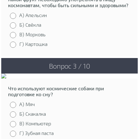
космонавтам, чтобы быть сильными и здоровыми?
А) Апельсин
Б) Свёкла
В) Морковь
Г) Картошка
Вопрос 3 / 10
Что используют космические собаки при
подготовке ко сну?
А) Мяч
Б) Скакалка
В) Компьютер
Г) Зубная паста