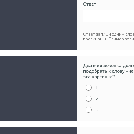
Ответ:
Ответ запиши одним слов
препинания. Пример запи
Два медвежонка долго
подобрать к слову «н
эта картинка?
1
2
3