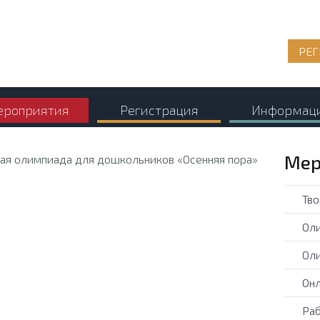
РЕГ
роприятия
Регистрация
Информац
Мер
Тво
Оли
Оли
Онл
Раб