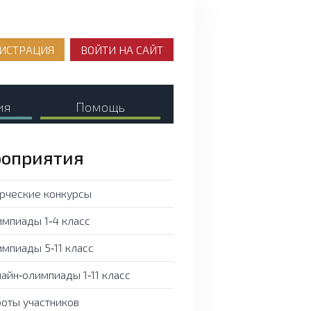
ИСТРАЦИЯ
ВОЙТИ НА САЙТ
ия
Помощь
оприятия
рческие конкурсы
мпиады 1‑4 класс
мпиады 5‑11 класс
айн‑олимпиады 1‑11 класс
оты участников