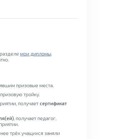
 разделе
мои дипломы
.
тно.
нявшим призовые места.
 призовую тройку.
приятии, получает
сертификат
ля(ей)
, получает педагог,
приятии.
енее трёх учащихся заняли