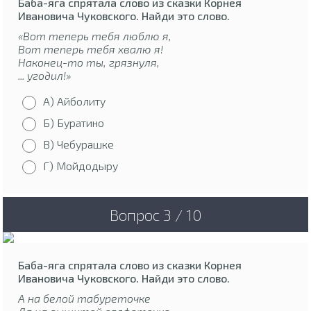
Баба-яга спрятала слово из сказки Корнея
Ивановича Чуковского. Найди это слово.
«Вот теперь тебя люблю я,
Вот теперь тебя хвалю я!
Наконец-то ты, грязнуля,
... угодил!»
А) Айболиту
Б) Буратино
В) Чебурашке
Г) Мойдодыру
Вопрос 3 / 10
Баба-яга спрятала слово из сказки Корнея
Ивановича Чуковского. Найди это слово.
А на белой табуреточке