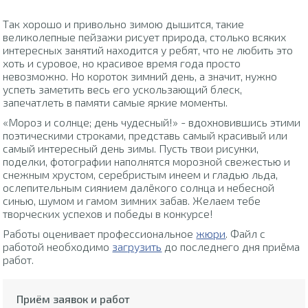
Так хорошо и привольно зимою дышится, такие
великолепные пейзажи рисует природа, столько всяких
интересных занятий находится у ребят, что не любить это
хоть и суровое, но красивое время года просто
невозможно. Но короток зимний день, а значит, нужно
успеть заметить весь его ускользающий блеск,
запечатлеть в памяти самые яркие моменты.
«Мороз и солнце; день чудесный!» - вдохновившись этими
поэтическими строками, представь самый красивый или
самый интересный день зимы. Пусть твои рисунки,
поделки, фотографии наполнятся морозной свежестью и
снежным хрустом, серебристым инеем и гладью льда,
ослепительным сиянием далёкого солнца и небесной
синью, шумом и гамом зимних забав. Желаем тебе
творческих успехов и победы в конкурсе!
Работы оценивает профессиональное
жюри
. Файл с
работой необходимо
загрузить
до последнего дня приёма
работ.
Приём заявок и работ