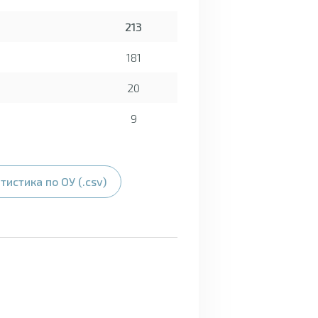
213
181
20
9
тистика по ОУ (.csv)