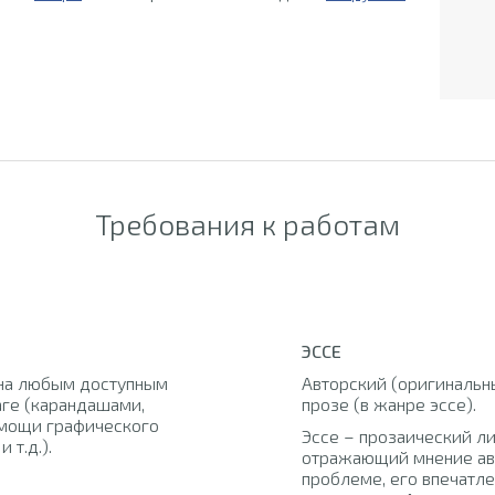
Требования к работам
ЭССЕ
на любым доступным
Авторский (оригинальны
аге (карандашами,
прозе (в жанре эссе).
помощи графического
Эссе – прозаический л
 т.д.).
отражающий мнение ав
проблеме, его впечатл