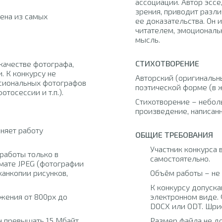
ассоциации. Автор эссе
зрения, приводит разли
ена из самых
ее доказательства. Он 
читателем, эмоциональ
мысль.
СТИХОТВОРЕНИЕ
качестве фотографа,
. К конкурсу не
Авторский (оригинальны
сиональных фотографов
поэтической форме (в 
тосессии и т.п.).
Стихотворение – небо
произведение, написан
няет работу
ОБЩИЕ ТРЕБОВАНИЯ
Участник конкурса 
работы только в
самостоятельно.
мате JPEG (фотографии
канкопии рисунков,
Объём работы – не 
К конкурсу допуска
жения от 800px до
электронном виде.
DOCX или ODT. Шриф
 превышать 15 Мбайт.
Размер файла не д