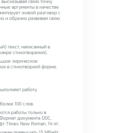
, высказывая свою точку
чные аргументы в качестве
имитирует живой разговор с
но и образно развивая свою
й) текст, написанный в
жанре стихотворения).
льшое лирическое
ное в стихотворной форме.
выполняет работу
более 100 слов.
ются работы только в
 Формат документа DOC,
т Times New Roman, 14 пт.
олжен превышать 15 Мбайт.