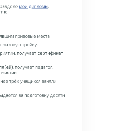
 разделе
мои дипломы
.
тно.
нявшим призовые места.
 призовую тройку.
приятии, получает
сертификат
ля(ей)
, получает педагог,
приятии.
енее трёх учащихся заняли
ыдается за подготовку десяти