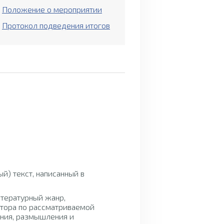
Положение о мероприятии
Протокол подведения итогов
Рекомендации по
оформлению работы
й) текст, написанный в
итературный жанр,
тора по рассматриваемой
ения, размышления и