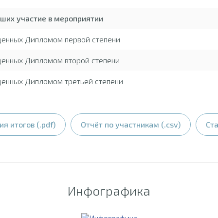
вших участие в мероприятии
жденных Дипломом первой степени
денных Дипломом второй степени
денных Дипломом третьей степени
я итогов (.pdf)
Отчёт по участникам (.csv)
Ста
Инфографика