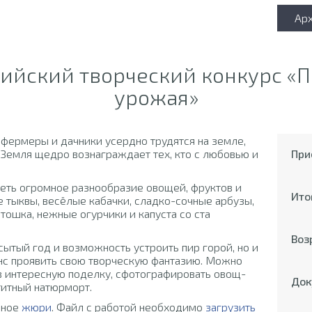
Ар
ийский творческий конкурс «
урожая»
 фермеры и дачники усердно трудятся на земле,
 Земля щедро вознаграждает тех, кто с любовью и
При
еть огромное разнообразие овощей, фруктов и
Ито
е тыквы, весёлые кабачки, сладко-сочные арбузы,
тошка, нежные огурчики и капуста со ста
Воз
сытый год и возможность устроить пир горой, но и
анс проявить свою творческую фантазию. Можно
в интересную поделку, сфотографировать овощ-
Док
титный натюрморт.
ьное
жюри
. Файл с работой необходимо
загрузить