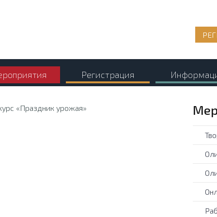
РЕГ
роприятия
Регистрация
Информац
Мер
Тво
Оли
Оли
Онл
Раб