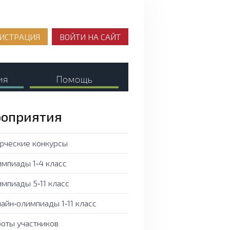
ИСТРАЦИЯ
ВОЙТИ НА САЙТ
ия
Помощь
оприятия
рческие конкурсы
мпиады 1‑4 класс
мпиады 5‑11 класс
айн‑олимпиады 1‑11 класс
оты участников