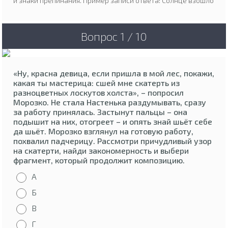
и знаки препинания. Пример записи ответа: Солнце взошло
Вопрос 1 / 10
«Ну, красна девица, если пришла в мой лес, покажи,
какая ты мастерица: сшей мне скатерть из
разноцветных лоскутов холста», – попросил
Морозко. Не стала Настенька раздумывать, сразу
за работу принялась. Застынут пальцы – она
подышит на них, отогреет – и опять знай шьёт себе
да шьёт. Морозко взглянул на готовую работу,
похвалил падчерицу. Рассмотри причудливый узор
на скатерти, найди закономерность и выбери
фрагмент, который продолжит композицию.
А
Б
В
Г