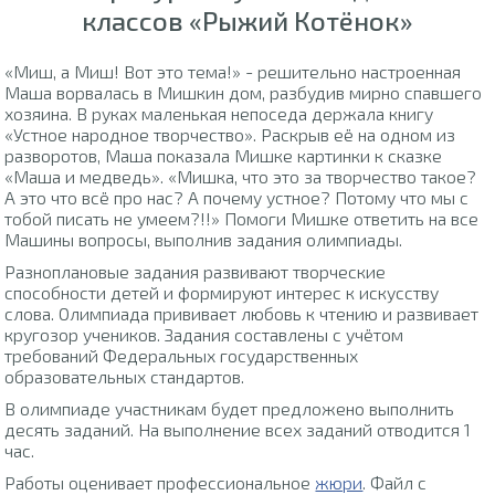
классов «Рыжий Котёнок»
«Миш, а Миш! Вот это тема!» - решительно настроенная
Маша ворвалась в Мишкин дом, разбудив мирно спавшего
хозяина. В руках маленькая непоседа держала книгу
«Устное народное творчество». Раскрыв её на одном из
разворотов, Маша показала Мишке картинки к сказке
«Маша и медведь». «Мишка, что это за творчество такое?
А это что всё про нас? А почему устное? Потому что мы с
тобой писать не умеем?!!» Помоги Мишке ответить на все
Машины вопросы, выполнив задания олимпиады.
Разноплановые задания развивают творческие
способности детей и формируют интерес к искусству
слова. Олимпиада прививает любовь к чтению и развивает
кругозор учеников. Задания составлены с учётом
требований Федеральных государственных
образовательных стандартов.
В олимпиаде участникам будет предложено выполнить
десять заданий. На выполнение всех заданий отводится 1
час.
Работы оценивает профессиональное
жюри
. Файл с