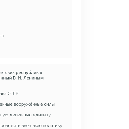
на
етских республик в
нный В. И. Лениным
:
ава СССР
венные вооружённые силы
нную денежную единицу
проводить внешнюю политику