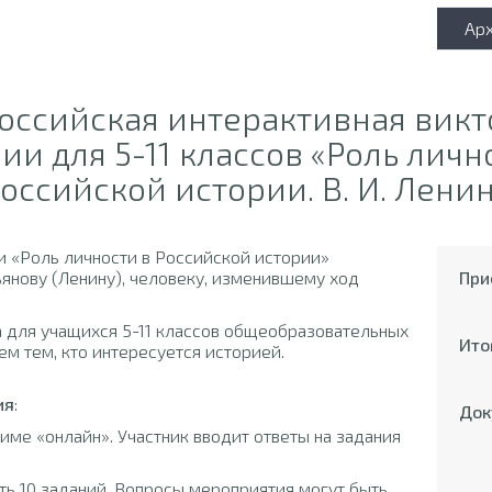
Ар
российская интерактивная викт
ии для 5-11 классов «Роль личн
оссийской истории. В. И. Лени
и «Роль личности в Российской истории»
янову (Ленину), человеку, изменившему ход
При
 для учащихся 5-11 классов общеобразовательных
Ито
ем тем, кто интересуется историей.
ия
:
Док
ме «онлайн». Участник вводит ответы на задания
ть 10 заданий. Вопросы мероприятия могут быть