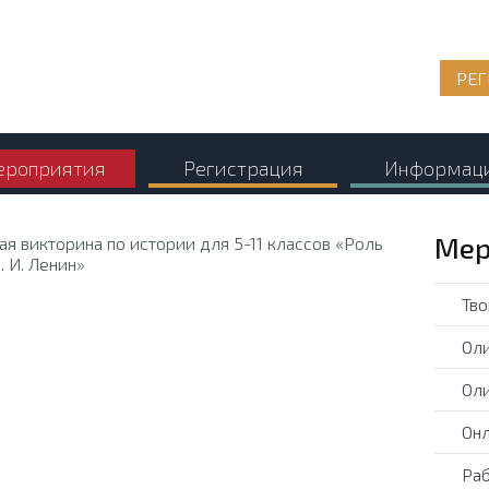
РЕГ
роприятия
Регистрация
Информац
Мер
Тво
Оли
Оли
Онл
Раб