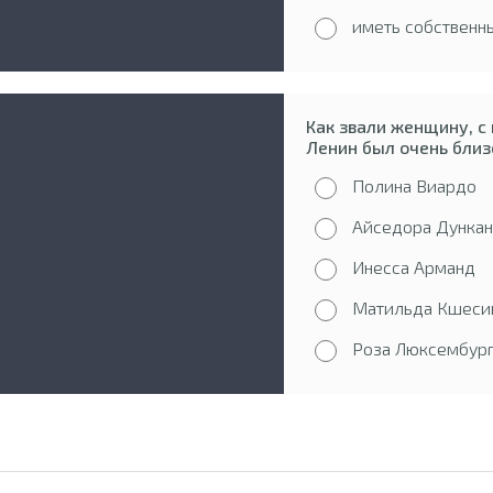
иметь собственн
Как звали женщину, с 
Ленин был очень близ
Полина Виардо
Айседора Дункан
Инесса Арманд
Матильда Кшеси
Роза Люксембур