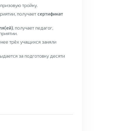
 призовую тройку.
приятии, получает
сертификат
ля(ей)
, получает педагог,
приятии.
енее трёх учащихся заняли
ыдается за подготовку десяти