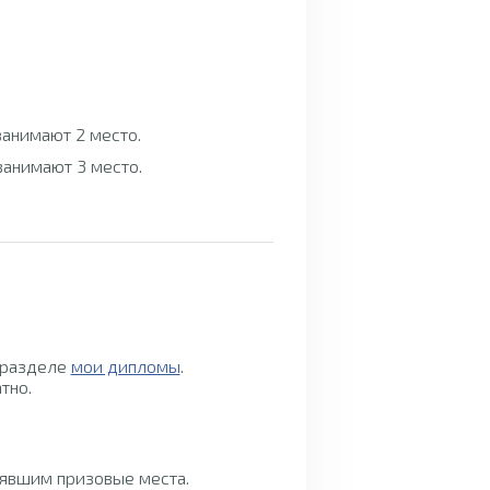
 занимают 2 место.
 занимают 3 место.
 разделе
мои дипломы
.
тно.
нявшим призовые места.