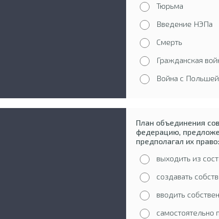
Тюрьма
Введение НЭПа
Смерть
Гражданская вой
Война с Польшей
План объединения сов
федерацию, предложе
предполагал их право
выходить из сост
создавать собст
вводить собстве
самостоятельно 