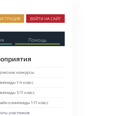
ИСТРАЦИЯ
ВОЙТИ НА САЙТ
ия
Помощь
оприятия
рческие конкурсы
мпиады 1‑4 класс
мпиады 5‑11 класс
айн‑олимпиады 1‑11 класс
оты участников