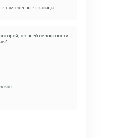
ые таможенные границы
которой, по всей вероятности,
ок?
нская
г