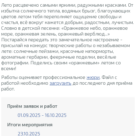
Лето расцвечено самыми яркими, радужными красками. От
избытка солнечного тепла, водяных брызг, благоухающих
цветов летом тебя переполняет ощущение свободы и
счастья, всё вокруг кажется добрым, радостным, лучистым.
Словно в детской песенке: «Оранжевое небо, оранжевое
море, оранжевая зелень, оранжевый верблюд...»
Постарайся передать это замечательное настроение -
присылай на конкурс творческие работы о незабываемом
лете: солнечные пейзажи, красочные натюрморты,
ароматные гербарии, фееричные поделки, весёлые
фотографии. Поделись своим «оранжевым» летом со
всеми!
Работы оценивает профессиональное
жюри
. Файл с
работой необходимо
загрузить
до последнего дня приёма
работ.
Приём заявок и работ
01.09.2025 - 16.10.2025
Итоги мероприятия
23.10.2025