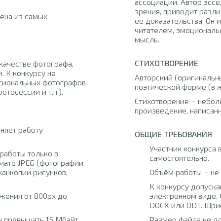
ассоциации. Автор эссе
зрения, приводит разли
ена из самых
ее доказательства. Он 
читателем, эмоциональ
мысль.
СТИХОТВОРЕНИЕ
качестве фотографа,
. К конкурсу не
Авторский (оригинальны
сиональных фотографов
поэтической форме (в 
тосессии и т.п.).
Стихотворение – небо
произведение, написан
няет работу
ОБЩИЕ ТРЕБОВАНИЯ
Участник конкурса 
работы только в
самостоятельно.
мате JPEG (фотографии
канкопии рисунков,
Объём работы – не 
К конкурсу допуска
жения от 800px до
электронном виде.
DOCX или ODT. Шриф
 превышать 15 Мбайт.
Размер файла не д