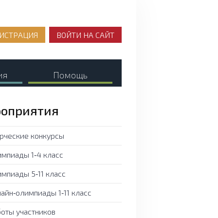
ИСТРАЦИЯ
ВОЙТИ НА САЙТ
ия
Помощь
оприятия
рческие конкурсы
мпиады 1‑4 класс
мпиады 5‑11 класс
айн‑олимпиады 1‑11 класс
оты участников