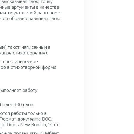
, высказывая свою точку
чные аргументы в качестве
имитирует живой разговор с
но и образно развивая свою
й) текст, написанный в
жанре стихотворения).
льшое лирическое
ное в стихотворной форме.
выполняет работу
более 100 слов.
ются работы только в
 Формат документа DOC,
т Times New Roman, 14 пт.
олжен превышать 15 Мбайт.