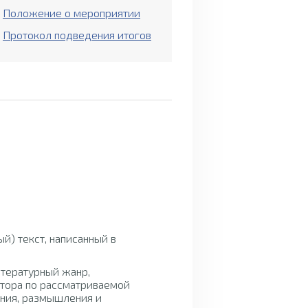
Положение о мероприятии
Протокол подведения итогов
Рекомендации по
оформлению работы
й) текст, написанный в
итературный жанр,
тора по рассматриваемой
ения, размышления и