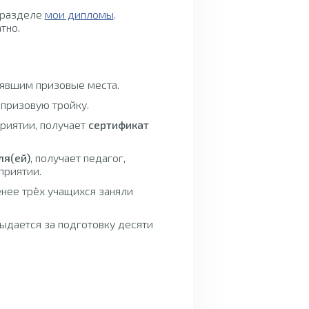
 разделе
мои дипломы
.
тно.
нявшим призовые места.
 призовую тройку.
приятии, получает
сертификат
ля(ей)
, получает педагог,
приятии.
енее трёх учащихся заняли
ыдается за подготовку десяти