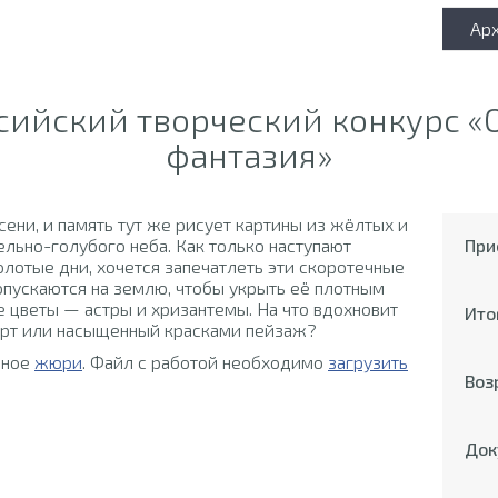
Ар
сийский творческий конкурс «
фантазия»
сени, и память тут же рисует картины из жёлтых и
ельно-голубого неба. Как только наступают
При
олотые дни, хочется запечатлеть эти скоротечные
опускаются на землю, чтобы укрыть её плотным
е цветы — астры и хризантемы. На что вдохновит
Ито
морт или насыщенный красками пейзаж?
ьное
жюри
. Файл с работой необходимо
загрузить
Воз
Док