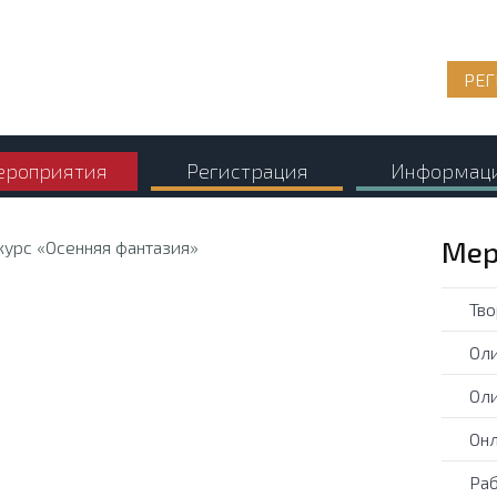
РЕГ
роприятия
Регистрация
Информац
Мер
Тво
Оли
Оли
Онл
Раб