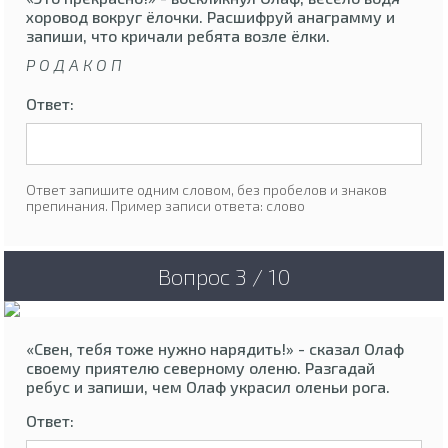
хоровод вокруг ёлочки. Расшифруй анаграмму и
запиши, что кричали ребята возле ёлки.
Р О Д А К О П
Ответ:
Ответ запишите одним словом, без пробелов и знаков
препинания. Пример записи ответа: слово
Вопрос 3 / 10
«Свен, тебя тоже нужно нарядить!» - сказал Олаф
своему приятелю северному оленю. Разгадай
ребус и запиши, чем Олаф украсил оленьи рога.
Ответ: