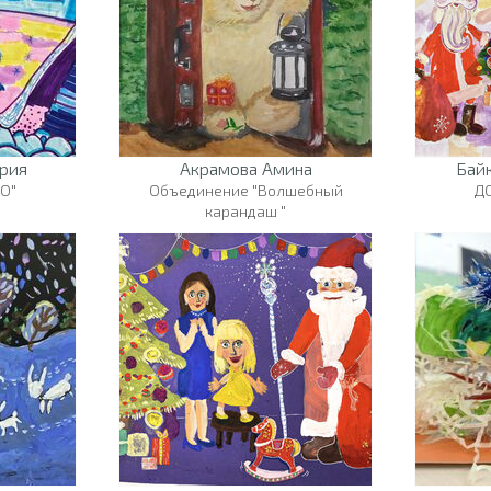
рия
Акрамова Амина
Бай
О"
Объединение "Волшебный
Д
карандаш "