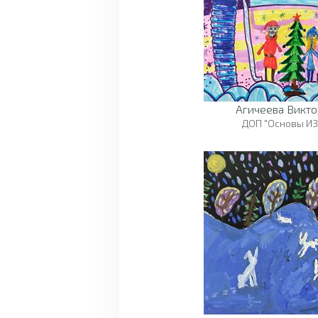
Агичеева Викто
ДОП "Основы ИЗ