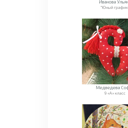
Иванова Улья
"Юный график
Медведева Со
9 «А» класс