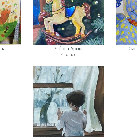
нна
Рябова Арина
Сив
4 класс