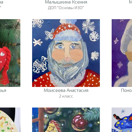
на
Малышкина Ксения
М
"
ДОП "Основы ИЗО"
фья
Моисеева Анастасия
Поно
2 класс