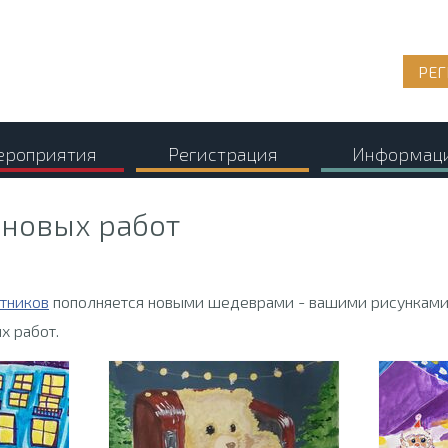
РЕГ
роприятия
Регистрация
Информац
 новых работ
стников
пополняется новыми шедеврами - вашими рисунками
х работ.