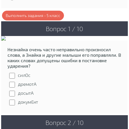
Выполнить задания - 5 класс
Вопрос 1 / 10
Незнайка очень часто неправильно произносил
слова, а Знайка и другие малыши его поправляли. В
каких словах допущены ошибки в постановке
ударения?
силОс
дремотА
досытА
докумЕнт
Вопрос 2 / 10