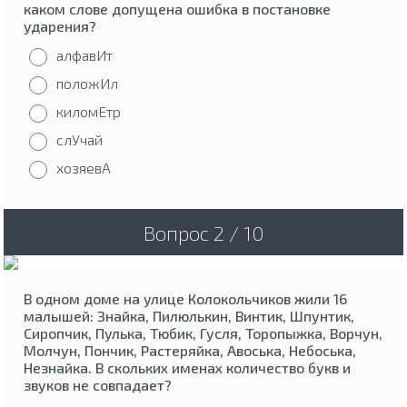
каком слове допущена ошибка в постановке
ударения?
алфавИт
положИл
киломЕтр
слУчай
хозяевА
Вопрос 2 / 10
В одном доме на улице Колокольчиков жили 16
малышей: Знайка, Пилюлькин, Винтик, Шпунтик,
Сиропчик, Пулька, Тюбик, Гусля, Торопыжка, Ворчун,
Молчун, Пончик, Растеряйка, Авоська, Небоська,
Незнайка. В скольких именах количество букв и
звуков не совпадает?