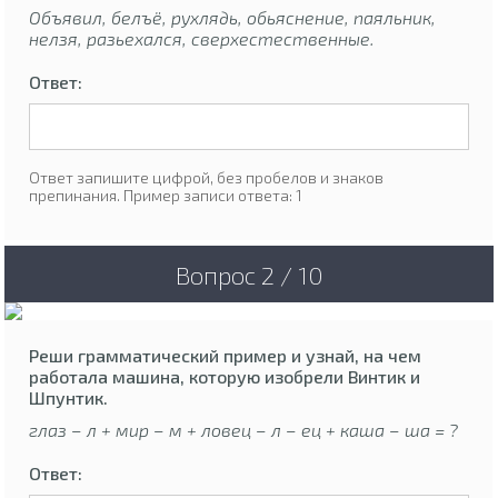
Объявил, белъё, рухлядь, обьяснение, паяльник,
нелзя, разьехался, сверхестественные.
Ответ:
Ответ запишите цифрой, без пробелов и знаков
препинания. Пример записи ответа: 1
Вопрос 2 / 10
Реши грамматический пример и узнай, на чем
работала машина, которую изобрели Винтик и
Шпунтик.
глаз – л + мир – м + ловец – л – ец + каша – ша = ?
Ответ: