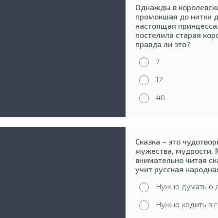
Однажды в королевски
промокшая до нитки д
настоящая принцесса.
постелила старая кор
правда ли это?
7
12
40
Сказка – это чудотвор
мужества, мудрости. 
внимательно читая ск
учит русская народна
Нужно думать о д
Нужно ходить в г