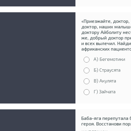
«Приезжайте, доктор, 
доктор, наших малыше
доктору Айболиту нес
же, добрый доктор пр
и всех вылечил. Найди
африканских пациент
А) Бегемотики
Б) Страусята
В) Акулята
Г) Зайчата
Баба-яга перепутала 
героя. Восстанови по