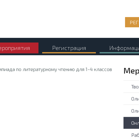
РЕГ
роприятия
Регистрация
Информац
Мер
Тво
Оли
Оли
Онл
Раб