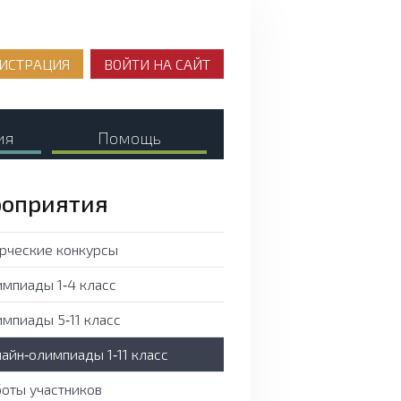
ИСТРАЦИЯ
ВОЙТИ НА САЙТ
ия
Помощь
оприятия
рческие конкурсы
мпиады 1‑4 класс
мпиады 5‑11 класс
айн‑олимпиады 1‑11 класс
оты участников