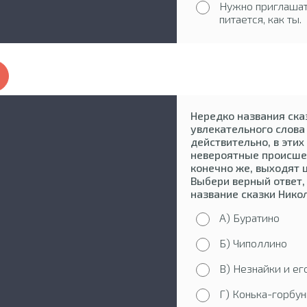
Нужно приглашать
питается, как ты.
Нередко названия ска
увлекательного слова
действительно, в этих
невероятные происшес
конечно же, выходят
Выбери верный ответ,
название сказки Нико
А) Буратино
Б) Чиполлино
В) Незнайки и ег
Г) Конька-горбун