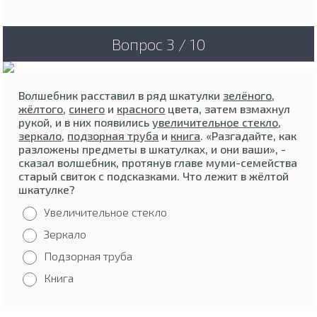
Вопрос 3 / 10
Волшебник расставил в ряд шкатулки
зелёного
,
жёлтого
,
синего
и
красного
цвета, затем взмахнул
рукой, и в них появились
увеличительное стекло
,
зеркало
,
подзорная труба
и
книга
. «Разгадайте, как
разложены предметы в шкатулках, и они ваши», -
сказал волшебник, протянув главе муми-семейства
старый свиток с подсказками. Что лежит в жёлтой
шкатулке?
Увеличительное стекло
Зеркало
Подзорная труба
Книга