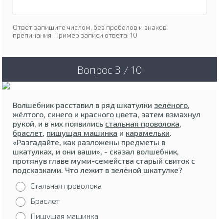
Ответ запишите числом, без пробелов и знаков
препинания. Пример записи ответа: 10
Вопрос 3 / 10
Волшебник расставил в ряд шкатулки
зелёного
,
жёлтого
,
синего
и
красного
цвета, затем взмахнул
рукой, и в них появились
стальная проволока
,
браслет
,
пишущая машинка
и
карамельки
.
«Разгадайте, как разложены предметы в
шкатулках, и они ваши», - сказал волшебник,
протянув главе муми-семейства старый свиток с
подсказками. Что лежит в зелёной шкатулке?
Стальная проволока
Браслет
Пишущая машинка