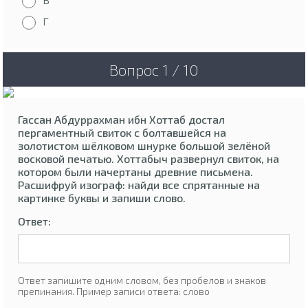
Г
Вопрос 1 / 10
Гассан Абдуррахман ибн Хоттаб достал
пергаментный свиток с болтавшейся на
золотистом шёлковом шнурке большой зелёной
восковой печатью. Хоттабыч развернул свиток, на
котором были начертаны древние письмена.
Расшифруй изограф: найди все спрятанные на
картинке буквы и запиши слово.
Ответ:
Ответ запишите одним словом, без пробелов и знаков
препинания. Пример записи ответа: слово