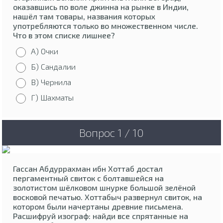
оказавшись по воле джинна на рынке в Индии,
нашёл там товары, названия которых
употребляются только во множественном числе.
Что в этом списке лишнее?
А) Очки
Б) Сандалии
В) Чернила
Г) Шахматы
Вопрос 1 / 10
Гассан Абдуррахман ибн Хоттаб достал
пергаментный свиток с болтавшейся на
золотистом шёлковом шнурке большой зелёной
восковой печатью. Хоттабыч развернул свиток, на
котором были начертаны древние письмена.
Расшифруй изограф: найди все спрятанные на