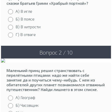
сказки братьев Гримм «Храбрый портной»?
А) В игле
Б) В поясе
В) В хитрости
Г) В отваге
Вопрос 2 / 10
Маленький принц решил странствовать с
перелётными птицами: надо же найти себе
занятие да и поучиться чему-нибудь. С кем из
обитателей других планет познакомился отважный
путешественник? Найди лишнего в этом списке.
А) Географ
Б) Часовщик