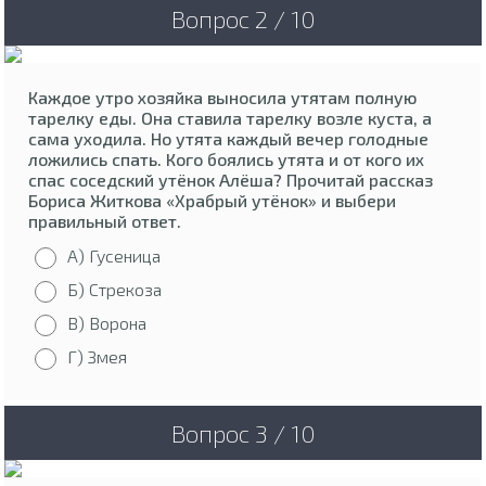
Вопрос 2 / 10
Каждое утро хозяйка выносила утятам полную
тарелку еды. Она ставила тарелку возле куста, а
сама уходила. Но утята каждый вечер голодные
ложились спать. Кого боялись утята и от кого их
спас соседский утёнок Алёша? Прочитай рассказ
Бориса Житкова «Храбрый утёнок» и выбери
правильный ответ.
А) Гусеница
Б) Стрекоза
В) Ворона
Г) Змея
Вопрос 3 / 10